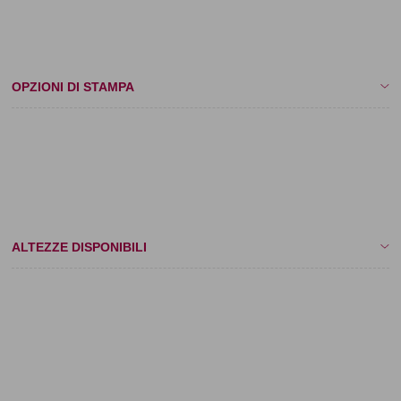
- Cotone
OPZIONI DI STAMPA
- 1 colore
- Lamina a caldo (oro/argento/bronzo)
- Stampa in rilievo a 1 colore o in lamina
ALTEZZE DISPONIBILI
- 6 mm
- 10 mm
- 15 mm
- 20 mm
- 25 mm
- 30 mm
- 40 mm