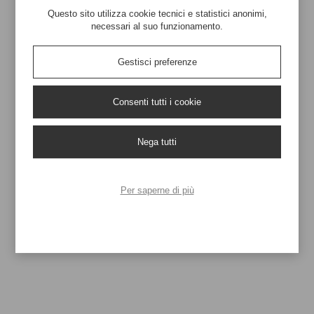
Questo sito utilizza cookie tecnici e statistici anonimi,
necessari al suo funzionamento.
Produzione su Misura
Stampa a scelta
Gestisci preferenze
Consenti tutti i cookie
Colori a scelta
A partire da 1000mt
Nega tutti
Richiedi un preventivo
Per saperne di più