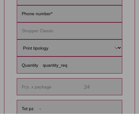
Quantity
24
Pcs. x package
Tot pz.