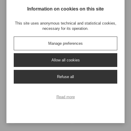
Shopper Classic
Information on cookies on this site
Marcatura a Fuoco
This site uses anonymous technical and statistical cookies,
necessary for its operation.
Borsa in juta naturale
con dettagli colorati
Manage preferences
H. 33,00 / L. 37,00 / P. 14,00
Conf. 12 pezzi / Crt 24 pezzi
Allow all cookies
Disponibile in:
Refuse all
- Bianco
- Blu scuro
- Arancione
- Verde
Read more
Materiali
A partire da 50 pezzi
Ecosostenibili