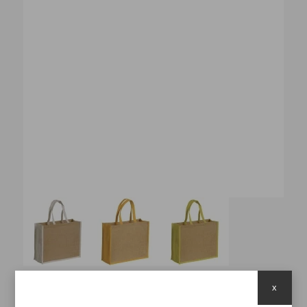
x
Cod.PB908