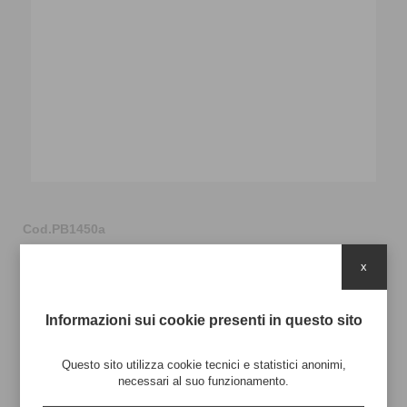
Cod.PB1450a
Busta Carta 18x7 h24 -
x
Bianca
Informazioni sui cookie presenti in questo sito
Stampabile in lamina a
Stampabile a colori
caldo
Questo sito utilizza cookie tecnici e statistici anonimi,
necessari al suo funzionamento.
Busta in carta 110 gsm