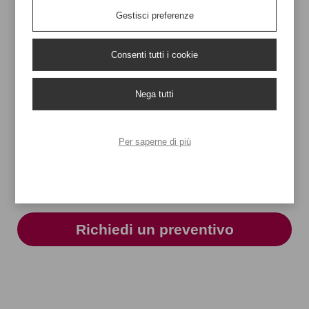
H. 24,00 / L. 18,00 / P. 7,00
Gestisci preferenze
Conf. 250 pezzi / Crt 250 pezzi
Consenti tutti i cookie
Grandi e Piccole
Stampa a Colori /
Nega tutti
Tirature
Lamina
Vasta Gamma di
Spedizione in 7-14
Per saperne di più
Prodotti
giorni
Richiedi un preventivo